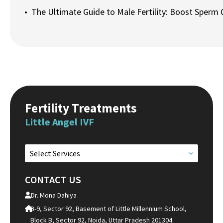
The Ultimate Guide to Male Fertility: Boost Sperm 
Fertility Treatments
Little Angel IVF
Select Services
CONTACT US
Dr. Mona Dahiya
B-9, Sector 92, Basement of Little Millennium School,
Block B, Sector 92, Noida, Uttar Pradesh 201304