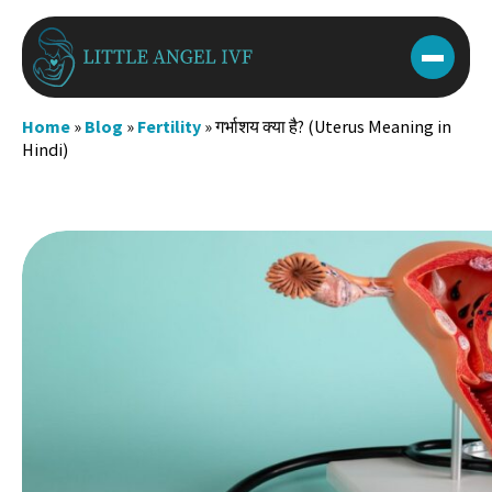
Skip
to
content
Home
»
Blog
»
Fertility
»
गर्भाशय क्या है? (Uterus Meaning in
Hindi)