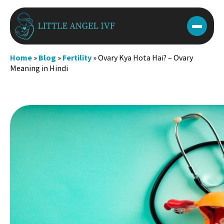
Skip
to
content
Home
»
Blog
»
Fertility
»
Ovary Kya Hota Hai? – Ovary
Meaning in Hindi