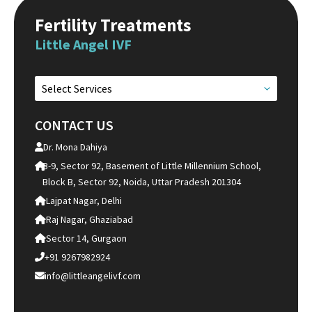
Fertility Treatments
Little Angel IVF
Select Services
CONTACT US
Dr. Mona Dahiya
B-9, Sector 92, Basement of Little Millennium School,
Block B, Sector 92, Noida, Uttar Pradesh 201304
Lajpat Nagar, Delhi
Raj Nagar, Ghaziabad
Sector 14, Gurgaon
+91 9267982924
info@littleangelivf.com