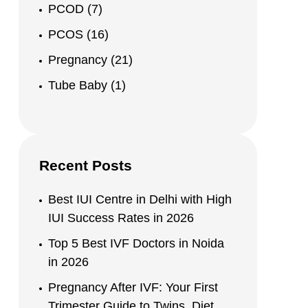
PCOD
(7)
PCOS
(16)
Pregnancy
(21)
Tube Baby
(1)
Recent Posts
Best IUI Centre in Delhi with High
IUI Success Rates in 2026
Top 5 Best IVF Doctors in Noida
in 2026
Pregnancy After IVF: Your First
Trimester Guide to Twins, Diet,