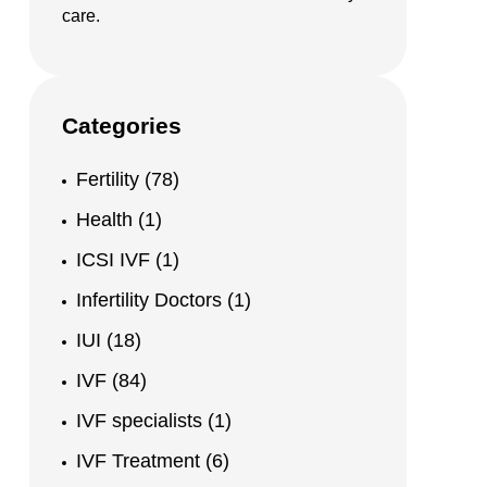
care.
Categories
Fertility
(78)
Health
(1)
ICSI IVF
(1)
Infertility Doctors
(1)
IUI
(18)
IVF
(84)
IVF specialists
(1)
IVF Treatment
(6)