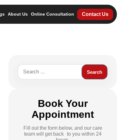
Contact Us
gs
About Us
Online Consultation
Search
for:
Book Your
Appointment
Fill out the form below, and our care
team will get back to you within 24
hours.