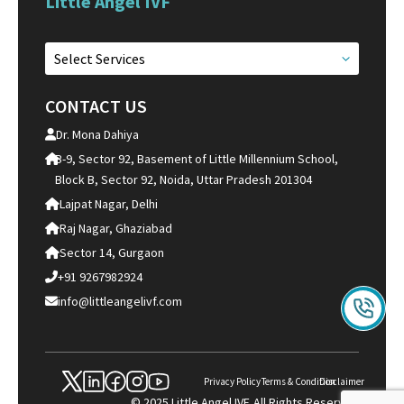
Little Angel IVF
Select Services
CONTACT US
Dr. Mona Dahiya
B-9, Sector 92, Basement of Little Millennium School,
Block B, Sector 92, Noida, Uttar Pradesh 201304
Lajpat Nagar, Delhi
Raj Nagar, Ghaziabad
Sector 14, Gurgaon
+91 9267982924
info@littleangelivf.com
Privacy Policy
Terms & Condition
Disclaimer
© 2025 Little Angel IVF. All Rights Reserved