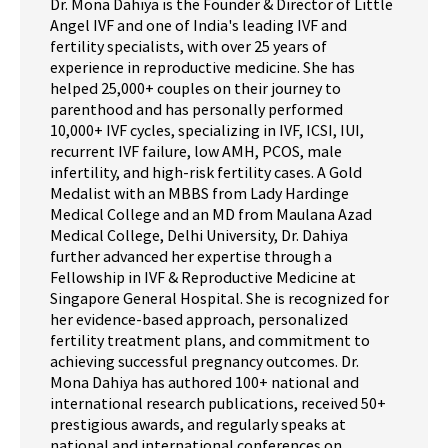
Dr. Mona Dahiya is the Founder & Director of Little
Angel IVF and one of India's leading IVF and
fertility specialists, with over 25 years of
experience in reproductive medicine. She has
helped 25,000+ couples on their journey to
parenthood and has personally performed
10,000+ IVF cycles, specializing in IVF, ICSI, IUI,
recurrent IVF failure, low AMH, PCOS, male
infertility, and high-risk fertility cases. A Gold
Medalist with an MBBS from Lady Hardinge
Medical College and an MD from Maulana Azad
Medical College, Delhi University, Dr. Dahiya
further advanced her expertise through a
Fellowship in IVF & Reproductive Medicine at
Singapore General Hospital. She is recognized for
her evidence-based approach, personalized
fertility treatment plans, and commitment to
achieving successful pregnancy outcomes. Dr.
Mona Dahiya has authored 100+ national and
international research publications, received 50+
prestigious awards, and regularly speaks at
national and international conferences on