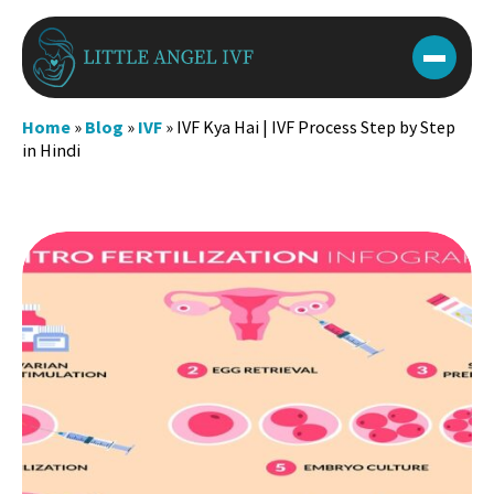
Skip
to
content
Home
»
Blog
»
IVF
»
IVF Kya Hai | IVF Process Step by Step
in Hindi